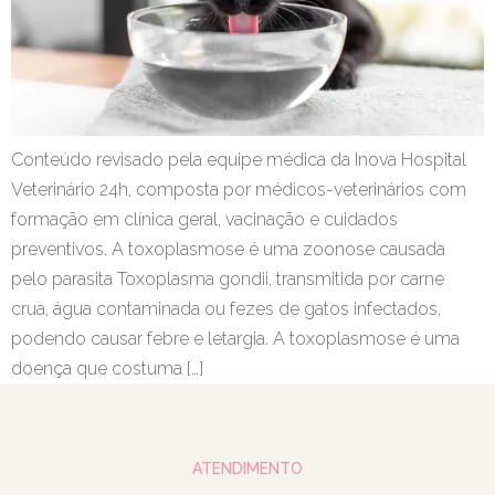
Conteúdo revisado pela equipe médica da Inova Hospital
Veterinário 24h, composta por médicos-veterinários com
formação em clínica geral, vacinação e cuidados
preventivos. A toxoplasmose é uma zoonose causada
pelo parasita Toxoplasma gondii, transmitida por carne
crua, água contaminada ou fezes de gatos infectados,
podendo causar febre e letargia. A toxoplasmose é uma
doença que costuma […]
ATENDIMENTO