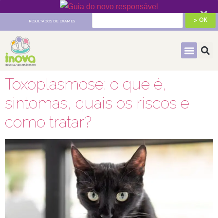
HOSPITAL VETERINÁRIO 24H
RESULTADOS DE EXAMES
Toxoplasmose: o que é,
sintomas, quais os riscos e
como tratar?