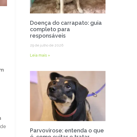
Doença do carrapato: guia
completo para
responsáveis
29 de julho de 2026
Leia mais »
om
m
 de
Parvovirose: entenda o que
é, como evitar e tratar