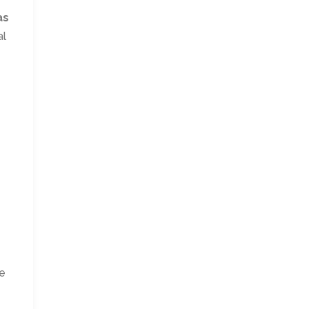
as
al
e
de