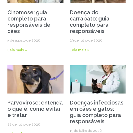
Cinomose: guia
Doença do
completo para
carrapato: guia
responsáveis de
completo para
cães
responsáveis
5 de agosto de 2026
29 de julho de 2026
Leia mais »
Leia mais »
Parvovirose: entenda
Doenças infecciosas
o que é, como evitar
em cães e gatos:
e tratar
guia completo para
responsáveis
22 de julho de 2026
15 de julho de 2026