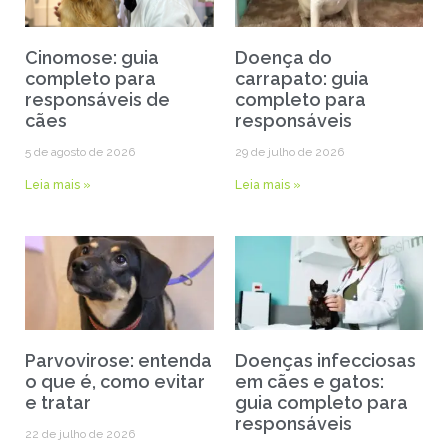
Cinomose: guia
Doença do
completo para
carrapato: guia
responsáveis de
completo para
cães
responsáveis
5 de agosto de 2026
29 de julho de 2026
Leia mais »
Leia mais »
Parvovirose: entenda
Doenças infecciosas
o que é, como evitar
em cães e gatos:
e tratar
guia completo para
responsáveis
22 de julho de 2026