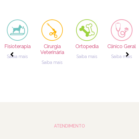
ia
Fisioterapia
Cirurgia
Ortopedia
Clínico Geral
Veterinária
Saiba mais
Saiba mais
Saiba mais
Saiba mais
ATENDIMENTO